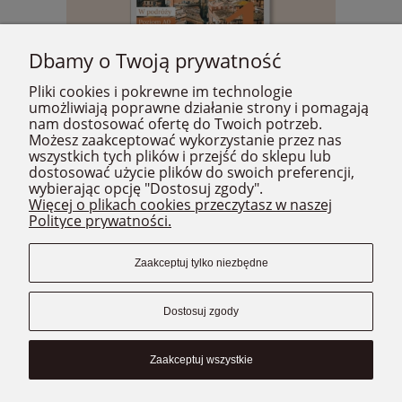
Dbamy o Twoją prywatność
Pliki cookies i pokrewne im technologie
umożliwiają poprawne działanie strony i pomagają
nam dostosować ofertę do Twoich potrzeb.
Możesz zaakceptować wykorzystanie przez nas
wszystkich tych plików i przejść do sklepu lub
dostosować użycie plików do swoich preferencji,
Włoski Asystent Językowy I "W PODRÓŻY" (dla 
wybierając opcję "Dostosuj zgody".
początkujących)
Więcej o plikach cookies przeczytasz w naszej
Polityce prywatności.
129,00 zł
DO KOSZYKA
Zaakceptuj tylko niezbędne
Dostosuj zgody
WAŻNE INFORMACJE
Zaakceptuj wszystkie
DOŁĄCZ DO NAS: