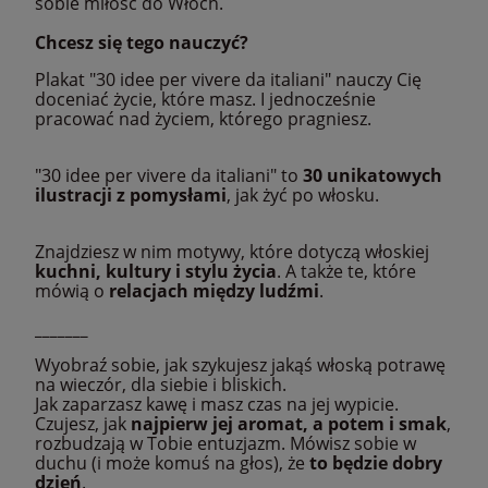
sobie miłość do Włoch.
Chcesz się tego nauczyć?
Plakat "30 idee per vivere da italiani" nauczy Cię
doceniać życie, które masz. I jednocześnie
pracować nad życiem, którego pragniesz.
"30 idee per vivere da italiani" to
30 unikatowych
ilustracji z pomysłami
, jak żyć po włosku.
Znajdziesz w nim motywy, które dotyczą włoskiej
kuchni, kultury i stylu życia
. A także te, które
mówią o
relacjach między ludźmi
.
_______
Wyobraź sobie, jak szykujesz jakąś włoską potrawę
na wieczór, dla siebie i bliskich.
Jak zaparzasz kawę i masz czas na jej wypicie.
Czujesz, jak
najpierw jej aromat, a potem i smak
,
rozbudzają w Tobie entuzjazm. Mówisz sobie w
duchu (i może komuś na głos), że
to będzie dobry
dzień
.