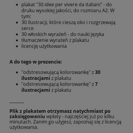
plakat "30 idee per vivere da italiani" - do
druku wysokiej jakości, do rozmiaru A2. W
tym:
30 ilustracji, które cieszą oko i rozgrzewają
serce
30 włoskich wyrażeń - do nauki języka
tłumaczenie wyrażeń z plakatu
licencję użytkowania
A do tego w prezencie:
"odstresowującą kolorowankę" z
30
ilustracjami
z plakatu
"odstresowującą kolorowankę" z
7
ilustracjami
z plakatu
_______
Plik z plakatem otrzymasz natychmiast po
zaksięgowaniu
wpłaty - najczęściej już po kilku
minutach. Zanim go użyjesz, zapoznaj się z licencją
użytkowania.