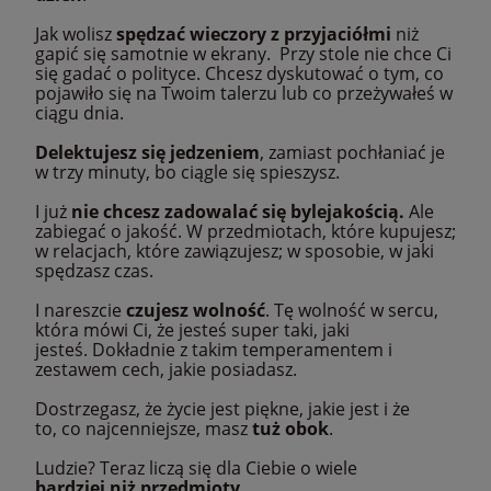
Jak wolisz
spędzać wieczory z przyjaciółmi
niż
gapić się samotnie w ekrany. Przy stole nie chce Ci
się gadać o polityce. Chcesz dyskutować o tym, co
pojawiło się na Twoim talerzu lub co przeżywałeś w
ciągu dnia.
Delektujesz się jedzeniem
, zamiast pochłaniać je
w trzy minuty, bo ciągle się spieszysz.
I już
nie chcesz zadowalać się bylejakością.
Ale
zabiegać o jakość. W przedmiotach, które kupujesz;
w relacjach, które zawiązujesz; w sposobie, w jaki
spędzasz czas.
I nareszcie
czujesz
wolność
. Tę wolność w sercu,
która mówi Ci, że jesteś super taki, jaki
jesteś. Dokładnie z takim temperamentem i
zestawem cech, jakie posiadasz.
Dostrzegasz, że życie jest piękne, jakie jest i że
to, co najcenniejsze, masz
tuż obok
.
Ludzie? Teraz liczą się dla Ciebie o wiele
bardziej
niż przedmioty
.