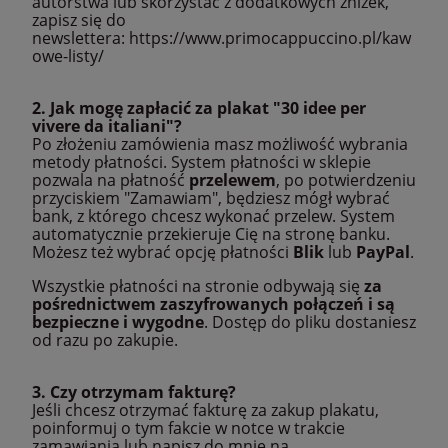
autorstwa lub skorzystać z dodatkowych zniżek,
zapisz się do
newslettera:
https://www.primocappuccino.pl/kaw
owe-listy/
2.
Jak mogę zapłacić za plakat "30 idee per
vivere da italiani"?
Po złożeniu zamówienia masz możliwość wybrania
metody płatności. System płatności w sklepie
pozwala na płatność
przelewem
, po potwierdzeniu
przyciskiem "Zamawiam", będziesz mógł wybrać
bank, z którego chcesz wykonać przelew. System
automatycznie przekieruje Cię na stronę banku.
Możesz też wybrać opcję płatności
Blik
lub
PayPal
.
Wszystkie płatności na stronie odbywają się
za
pośrednictwem zaszyfrowanych połączeń i są
bezpieczne i wygodne
. Dostęp do pliku dostaniesz
od razu po zakupie.
3. Czy otrzymam fakturę?
Jeśli chcesz otrzymać fakturę za zakup plakatu,
poinformuj o tym fakcie w notce w trakcie
zamawiania lub napisz do mnie na