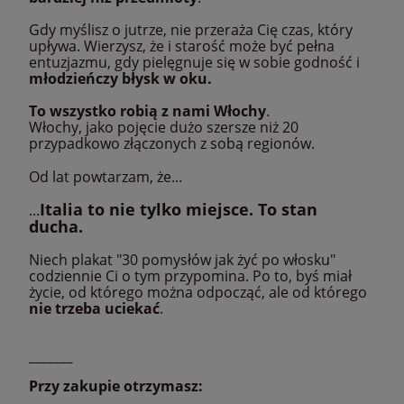
Gdy myślisz o jutrze, nie przeraża Cię czas, który
upływa. Wierzysz, że i starość może być pełna
entuzjazmu, gdy pielęgnuje się
w sobie godność i
młodzieńczy błysk w oku.
To wszystko robią z nami Włochy
.
Włochy, jako pojęcie dużo szersze niż 20
przypadkowo złączonych z sobą regionów.
Od lat powtarzam, że...
Italia to nie tylko miejsce. To stan
...
ducha.
Niech plakat "30 pomysłów jak żyć po włosku"
codziennie Ci o tym przypomina. Po to, byś miał
życie, od którego można odpocząć, ale od którego
nie trzeba uciekać
.
_______
Przy zakupie otrzymasz: